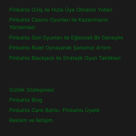
Pinbahis Giriş ile Hızla Üye Olmanın Yolları
Pinbahis Casino Oyunları ile Kazanmanın
Yöntemleri
Pinbahis Slot Oyunları ile Eğlenceli Bir Deneyim
Pinbahis Rulet Oynayarak Şansınızı Artırın
Pinbahis Blackjack ile Stratejik Oyun Taktikleri
Gizlilik Sözleşmesi
Pinbahis Blog
Pinbahis Canlı Bahis- Pinbahis Üyelik
Reklam ve İletişim