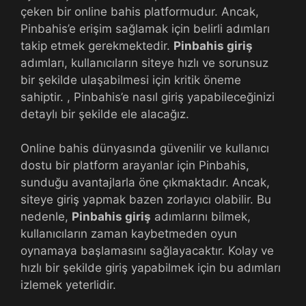
çeken bir online bahis platformudur. Ancak,
Pinbahis’e erişim sağlamak için belirli adımları
takip etmek gerekmektedir.
Pinbahis giriş
adımları, kullanıcıların siteye hızlı ve sorunsuz
bir şekilde ulaşabilmesi için kritik öneme
sahiptir. , Pinbahis’e nasıl giriş yapabileceğinizi
detaylı bir şekilde ele alacağız.
Online bahis dünyasında güvenilir ve kullanıcı
dostu bir platform arayanlar için Pinbahis,
sunduğu avantajlarla öne çıkmaktadır. Ancak,
siteye giriş yapmak bazen zorlayıcı olabilir. Bu
nedenle,
Pinbahis giriş
adımlarını bilmek,
kullanıcıların zaman kaybetmeden oyun
oynamaya başlamasını sağlayacaktır. Kolay ve
hızlı bir şekilde giriş yapabilmek için bu adımları
izlemek yeterlidir.