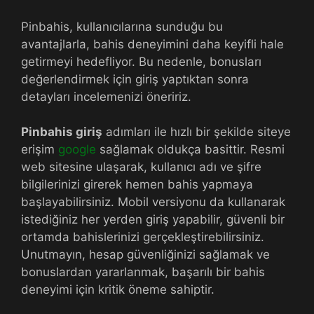
Pinbahis, kullanıcılarına sunduğu bu
avantajlarla, bahis deneyimini daha keyifli hale
getirmeyi hedefliyor. Bu nedenle, bonusları
değerlendirmek için giriş yaptıktan sonra
detayları incelemenizi öneririz.
Pinbahis giriş
adımları ile hızlı bir şekilde siteye
erişim
google
sağlamak oldukça basittir. Resmi
web sitesine ulaşarak, kullanıcı adı ve şifre
bilgilerinizi girerek hemen bahis yapmaya
başlayabilirsiniz. Mobil versiyonu da kullanarak
istediğiniz her yerden giriş yapabilir, güvenli bir
ortamda bahislerinizi gerçekleştirebilirsiniz.
Unutmayın, hesap güvenliğinizi sağlamak ve
bonuslardan yararlanmak, başarılı bir bahis
deneyimi için kritik öneme sahiptir.