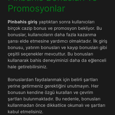
Promosyonlar
Pinbahis giriş
yaptıktan sonra kullanıcıları
birçok cazip bonus ve promosyon bekliyor. Bu
bonuslar, kullanıcıların daha fazla kazanma
şansı elde etmesine yardımcı olmaktadır. İlk giriş
bonusu, yatırım bonusları ve kayıp bonusları gibi
çeşitli seçenekler mevcuttur. Bu bonusları
kullanarak bahis deneyiminizi daha da eğlenceli
hale getirebilirsiniz.
Bonuslardan faydalanmak için belirli şartları
yerine getirmeniz gerektiğini unutmayın. Her
bonusun kendine özgü kuralları ve çevrim
şartları bulunmaktadır. Bu nedenle, bonusları
kullanmadan önce dikkatlice okumalı ve şartları
kabul etmelisiniz.