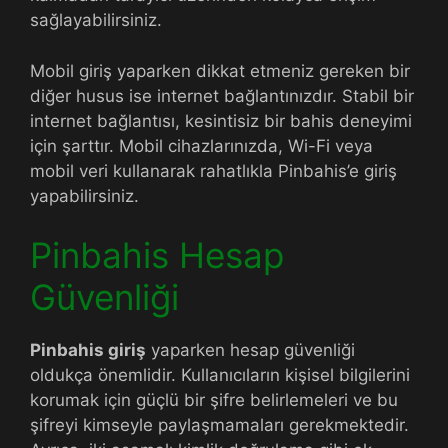
sağlayabilirsiniz.
Mobil giriş yaparken dikkat etmeniz gereken bir
diğer husus ise internet bağlantınızdır. Stabil bir
internet bağlantısı, kesintisiz bir bahis deneyimi
için şarttır. Mobil cihazlarınızda, Wi-Fi veya
mobil veri kullanarak rahatlıkla Pinbahis’e giriş
yapabilirsiniz.
Pinbahis Hesap
Güvenliği
Pinbahis giriş
yaparken hesap güvenliği
oldukça önemlidir. Kullanıcıların kişisel bilgilerini
korumak için güçlü bir şifre belirlemeleri ve bu
şifreyi kimseyle paylaşmamaları gerekmektedir.