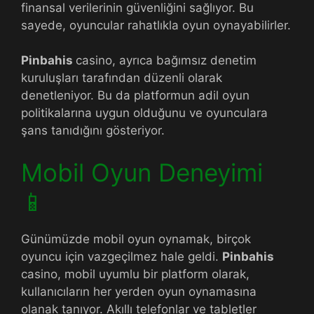
finansal verilerinin güvenliğini sağlıyor. Bu
sayede, oyuncular rahatlıkla oyun oynayabilirler.
Pinbahis
casino, ayrıca bağımsız denetim
kuruluşları tarafından düzenli olarak
denetleniyor. Bu da platformun adil oyun
politikalarına uygun olduğunu ve oyunculara
şans tanıdığını gösteriyor.
Mobil Oyun Deneyimi
📱
Günümüzde mobil oyun oynamak, birçok
oyuncu için vazgeçilmez hale geldi.
Pinbahis
casino, mobil uyumlu bir platform olarak,
kullanıcıların her yerden oyun oynamasına
olanak tanıyor. Akıllı telefonlar ve tabletler