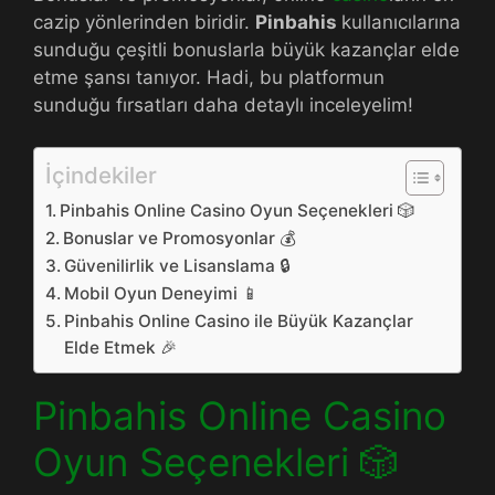
cazip yönlerinden biridir.
Pinbahis
kullanıcılarına
sunduğu çeşitli bonuslarla büyük kazançlar elde
etme şansı tanıyor. Hadi, bu platformun
sunduğu fırsatları daha detaylı inceleyelim!
İçindekiler
Pinbahis Online Casino Oyun Seçenekleri 🎲
Bonuslar ve Promosyonlar 💰
Güvenilirlik ve Lisanslama 🔒
Mobil Oyun Deneyimi 📱
Pinbahis Online Casino ile Büyük Kazançlar
Elde Etmek 🎉
Pinbahis Online Casino
Oyun Seçenekleri 🎲