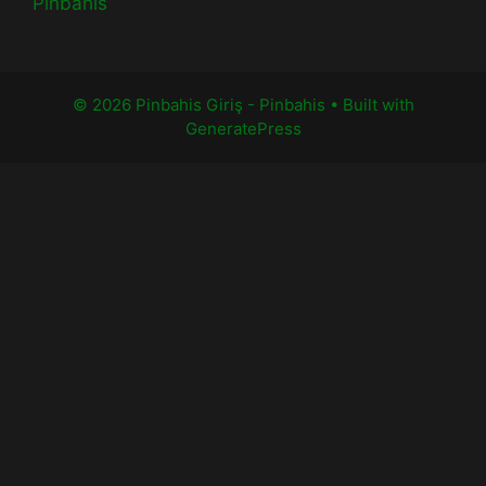
Pinbahis
© 2026 Pinbahis Giriş - Pinbahis
• Built with
GeneratePress