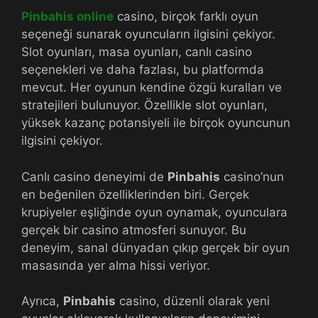
Pinbahis online
casino, birçok farklı oyun
seçeneği sunarak oyuncuların ilgisini çekiyor.
Slot oyunları, masa oyunları, canlı casino
seçenekleri ve daha fazlası, bu platformda
mevcut. Her oyunun kendine özgü kuralları ve
stratejileri bulunuyor. Özellikle slot oyunları,
yüksek kazanç potansiyeli ile birçok oyuncunun
ilgisini çekiyor.
Canlı casino deneyimi de
Pinbahis
casino’nun
en beğenilen özelliklerinden biri. Gerçek
krupiyeler eşliğinde oyun oynamak, oyunculara
gerçek bir casino atmosferi sunuyor. Bu
deneyim, sanal dünyadan çıkıp gerçek bir oyun
masasında yer alma hissi veriyor.
Ayrıca,
Pinbahis
casino, düzenli olarak yeni