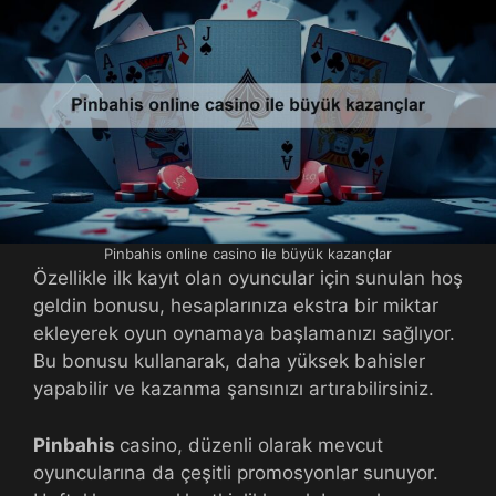
Pinbahis online casino ile büyük kazançlar
Özellikle ilk kayıt olan oyuncular için sunulan hoş
geldin bonusu, hesaplarınıza ekstra bir miktar
ekleyerek oyun oynamaya başlamanızı sağlıyor.
Bu bonusu kullanarak, daha yüksek bahisler
yapabilir ve kazanma şansınızı artırabilirsiniz.
Pinbahis
casino, düzenli olarak mevcut
oyuncularına da çeşitli promosyonlar sunuyor.