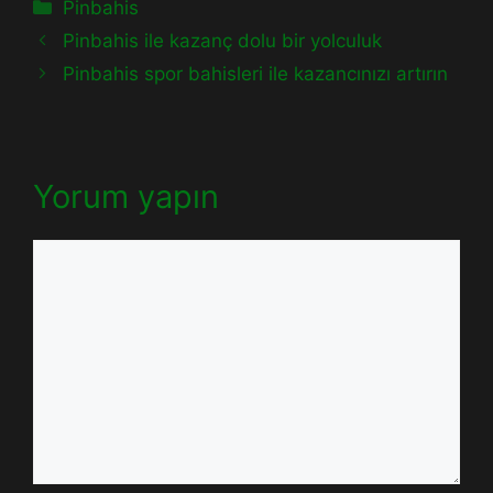
Kategoriler
Pinbahis
Pinbahis ile kazanç dolu bir yolculuk
Pinbahis spor bahisleri ile kazancınızı artırın
Yorum yapın
Yorum