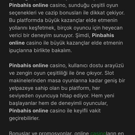
Pinbahis online
casino, sunduğu çeşitli oyun
seçenekleri ve cazip bonusları ile dikkat çekiyor.
Bu platformda büyük kazançlar elde etmenin
yollarını keşfetmek, birçok oyuncu için heyecan
verici bir deneyim sunuyor. Şimdi,
Pinbahis
online
casino ile büyük kazançlar elde etmenin
ipuçlarına birlikte bakalım.
Pinbahis online
casino, kullanıcı dostu arayüzü
ve zengin oyun çeşitliliği ile öne çıkıyor. Slot
makinelerinden masa oyunlarına kadar geniş bir
yelpazeye sahip olan bu platform, her
seviyeden oyuncuya hitap ediyor. Hem yeni
başlayanlar hem de deneyimli oyuncular,
Pinbahis online
casino ile keyifli vakit
geçirebilirler.
Bonuslar ve promosyonlar, online
casino
ların en