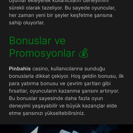
oyunlar ekleyerek kullanıcıların deneyimini
sürekli olarak tazeliyor. Bu sayede oyuncular,
her zaman yeni bir şeyler keşfetme şansına
sahip oluyorlar.
Bonuslar ve
Promosyonlar 💰
Pinbahis
casino, kullanıcılarına sunduğu
bonuslarla dikkat çekiyor. Hoş geldin bonusu, ilk
para yatırma bonusu ve çevrim şartları gibi
fırsatlar, oyuncuların kazanma şansını artırıyor.
Bu bonuslar sayesinde daha fazla oyun
deneyimi yaşayabilir ve büyük kazançlar elde
etme şansınızı yükseltebilirsiniz.